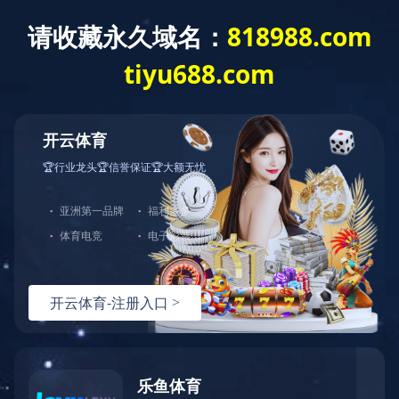
严正声明 Strict Statement
29
2025-10
华科泰生物丨第二届中国国际供应链促进博览会精彩回顾
05
2024年11月30日，备受国内外瞩目的第二届中国国际供应链促
2024-12
进博览会（以下简称链博会）在北京圆满结束。天津华科泰生
物技术有限公司（以下简称华科泰）作为健康生活链的代表企
业，与其他企业共同构建了天津康养产业链展区，将银发经济
发展作为产业链价值中枢，展示了多层次、全方位的养老生态
上新了｜华科泰生物细胞因子检测项目获证
22
体系。11月26日，天津市副市长李...
我公司研发的炎症检测项目白介素-1β（IL-1β）、白介素8（IL-
2024-08
8）、白介素10（IL-10）、α肿瘤坏死因子（TNF-α）磁微粒化
学发光法测定试剂盒顺利通过药品监督管理局审批，获医疗器
械产品注册证，与我司已有产品白介素6（IL-6）组合成细胞因
子五项！白介素-1β（IL-1β）京械注准（20242400385）白介素
新仪器｜超高速化学发光仪上市！
22
8（IL-8）京械注准（2...