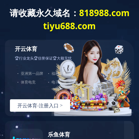
查看更多
Copyright 2018 华科泰生物技术 All Rights Reserved 京ICP备17011763号-2
开云体育-开云体育-开云（中国）
好博官网登录-好博（中国）
开云(中国)Kaiyun·官
方网站-kaiyun.com
leyu.乐鱼（中国）集团有限公司官网
九游·官方版web站入口-Jiuyou
j9(中国)
星空平台-星空(中国)一站式服务平台
开云体育-开云(中国)一站式服务官方网
站
冠军体育（中国）责任有限公司官网
开云·体育-开云online（中国）
米兰体育网页
版-米兰体育(中国)官方在线登录