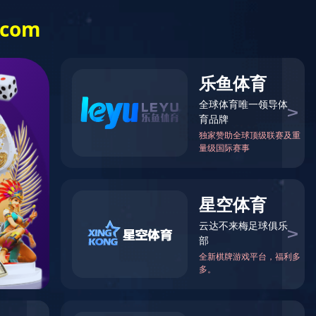
EN
关于
投资者关系
公司介绍