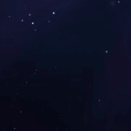
企业哲学
以质量稳定建树品牌
以技术创新谋求发展
产品