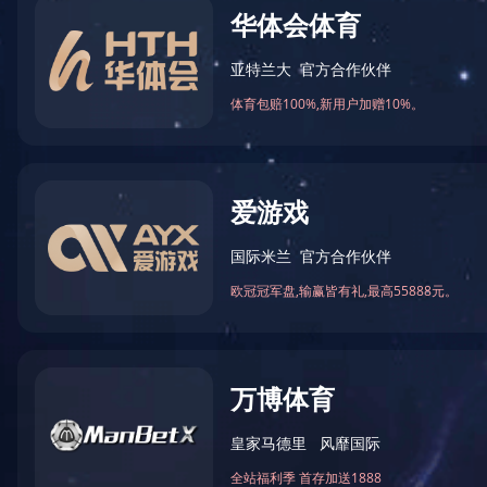
华科泰生物成立于2007年，是一家以“领衔
一”为经营宗旨，专注于定量免疫检测的高新技
外诊断试剂及仪器的研发、生产和销售。目前共
两大产品线，工业化产品多达260余项。其中P
化学发光肿瘤产品销量在国内遥遥领先！201
投入的子公司天津华科泰生物技术有限公司，2
产运营。 公司始终秉承 “敬小慎微，专注负责”
自己”的服务观，以诚恳、务实、负责的态度，
理念服务于