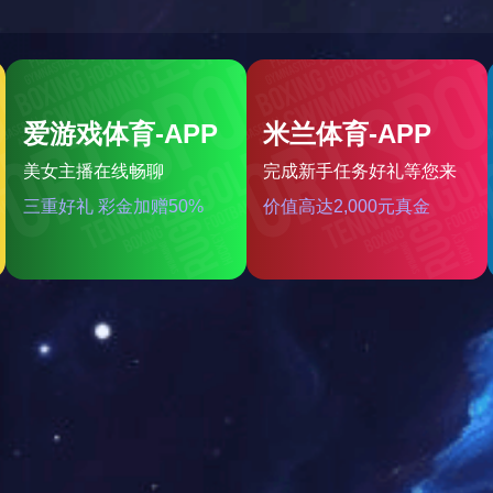
总经理寄语：
华科泰多年来致力于医学检验领域，本着“医者良心”的理念，希
断、早治疗、早发现”的疾病诊断路径，为百姓和社会在医疗减负
国”的宏大愿景。
华科泰遵循“客户第一，员工第二，股东第三”的基本原则，我们
的服务，华科泰应为奉献了美好青春年华的华科泰人提供更好的
合理的投资回报。
华科泰人将谨守“诚恳、务实、负责”的核心价值观，持续创新并
产品和服务，努力为实现体外诊断领域龙头企业的目标而奋斗！